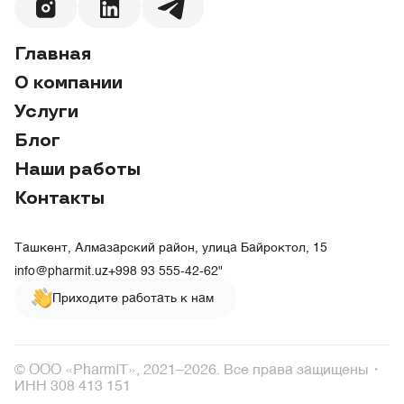
Главная
Главная
О компании
О компании
Услуги
Услуги
Блог
Блог
Наши работы
Наши работы
Контакты
Контакты
Ташкент, Алмазарский район, улица Байроктол, 15
info@pharmit.uz
+998 93 555-42-62"
Приходите работать к нам
© ООО «PharmIT», 2021–2026. Все права защищены・
ИНН 308 413 151