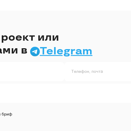
роект или
ами в
Telegram
Телефон, почта
и бриф